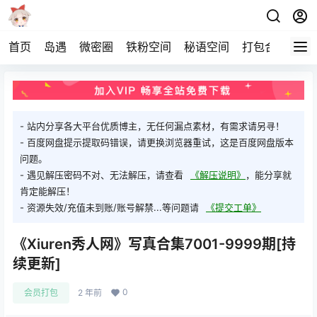
首页
岛遇
微密圈
铁粉空间
秘语空间
打包合集
关
- 站内分享各大平台优质博主，无任何漏点素材，有需求请另寻！
- 百度网盘提示提取码错误，请更换浏览器重试，这是百度网盘版本
问题。
- 遇见解压密码不对、无法解压，请查看
《解压说明》
，能分享就
肯定能解压！
- 资源失效/充值未到账/账号解禁...等问题请
《提交工单》
《Xiuren秀人网》写真合集7001-9999期[持
续更新]
0
会员打包
2 年前