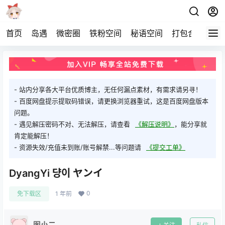
首页
岛遇
微密圈
铁粉空间
秘语空间
打包合集
关
- 站内分享各大平台优质博主，无任何漏点素材，有需求请另寻！
- 百度网盘提示提取码错误，请更换浏览器重试，这是百度网盘版本
问题。
- 遇见解压密码不对、无法解压，请查看
《解压说明》
，能分享就
肯定能解压！
- 资源失效/充值未到账/账号解禁...等问题请
《提交工单》
DyangYi 댱이 ヤンイ ​​​
0
免下载区
1 年前
图小二