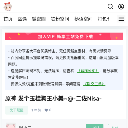
首页
岛遇
微密圈
铁粉空间
秘语空间
打包合集
关
- 站内分享各大平台优质博主，无任何漏点素材，有需求请另寻！
- 百度网盘提示提取码错误，请更换浏览器重试，这是百度网盘版本
问题。
- 遇见解压密码不对、无法解压，请查看
《解压说明》
，能分享就
肯定能解压！
- 资源失效/充值未到账/账号解禁...等问题请
《提交工单》
原神 发个玉桂狗王小美~@-二佐Nisa-
0
免下载区
1 年前
图小二