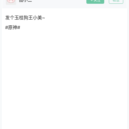
关注
私信
发个玉桂狗王小美~
#原神#