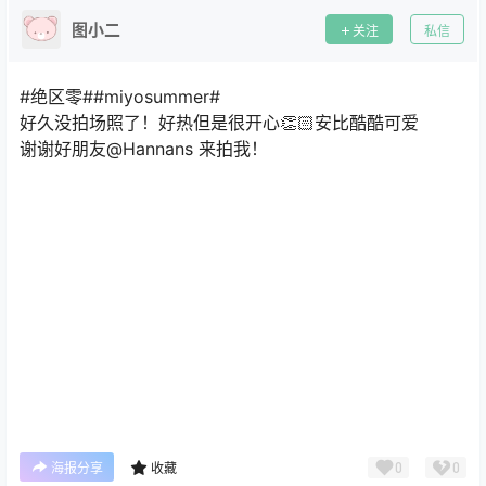
图小二
关注
私信
#绝区零##miyosummer#
好久没拍场照了！好热但是很开心👏🏻安比酷酷可爱
谢谢好朋友@Hannans 来拍我！ ​​​
0
0
海报分享
收藏