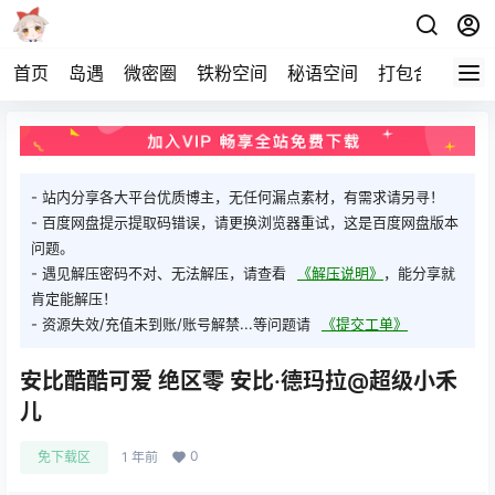
首页
岛遇
微密圈
铁粉空间
秘语空间
打包合集
关
- 站内分享各大平台优质博主，无任何漏点素材，有需求请另寻！
- 百度网盘提示提取码错误，请更换浏览器重试，这是百度网盘版本
问题。
- 遇见解压密码不对、无法解压，请查看
《解压说明》
，能分享就
肯定能解压！
- 资源失效/充值未到账/账号解禁...等问题请
《提交工单》
安比酷酷可爱 绝区零 安比·德玛拉@超级小禾
儿
0
免下载区
1 年前