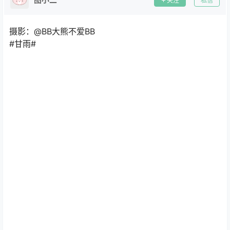
关注
私信
摄影：@BB大熊不爱BB
#甘雨#