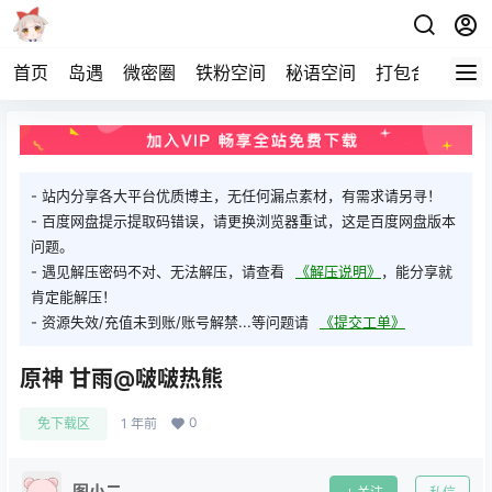
首页
岛遇
微密圈
铁粉空间
秘语空间
打包合集
关
- 站内分享各大平台优质博主，无任何漏点素材，有需求请另寻！
- 百度网盘提示提取码错误，请更换浏览器重试，这是百度网盘版本
问题。
- 遇见解压密码不对、无法解压，请查看
《解压说明》
，能分享就
肯定能解压！
- 资源失效/充值未到账/账号解禁...等问题请
《提交工单》
原神 甘雨@啵啵热熊
0
免下载区
1 年前
图小二