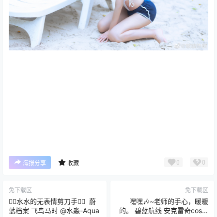
0
0
海报分享
收藏
免下载区
免下载区
✌🏻水水的无表情剪刀手✌🏻 ​​​ 蔚
嘿嘿🎶~老师的手心，暖暖
蓝档案 飞鸟马时 @水淼-Aqua
的。 碧蓝航线 安克雷奇cos@