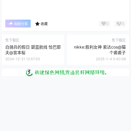
0
0
海报分享
收藏
免下载区
免下载区
白骑兵的假日 碧蓝航线 恰巴耶
nikke:胜利女神 索达cos@猫
夫@宮本桜
个裘裘子
2024-12-21 12:57:53
2025-1-4 0:40:58