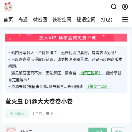
首页
岛遇
微密圈
铁粉空间
秘语空间
打包合集
关
- 站内分享各大平台优质博主，无任何漏点素材，有需求请另寻！
- 百度网盘提示提取码错误，请更换浏览器重试，这是百度网盘版本
问题。
- 遇见解压密码不对、无法解压，请查看
《解压说明》
，能分享就
肯定能解压！
- 资源失效/充值未到账/账号解禁...等问题请
《提交工单》
萤火虫 D1@大大卷卷小卷
0
免下载区
1 年前
图小二