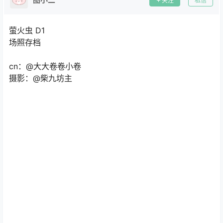
关注
私信
萤火虫 D1
​场照存档
​cn：@大大卷卷小卷
摄影：@柴九坊主