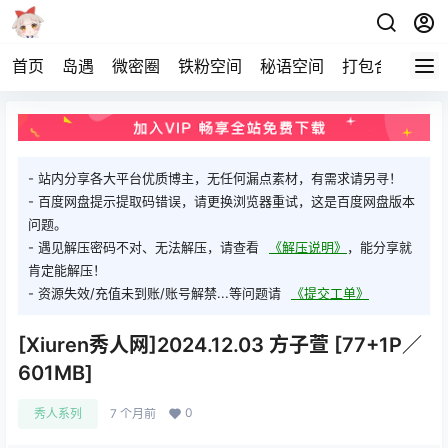
首页
岛遇
微密圈
铁粉空间
秘语空间
打包合集
关
- 站内分享各大平台优质博主，无任何漏点素材，有需求请另寻！
- 百度网盘提示提取码错误，请更换浏览器重试，这是百度网盘版本
问题。
- 遇见解压密码不对、无法解压，请查看
《解压说明》
，能分享就
肯定能解压！
- 资源失效/充值未到账/账号解禁...等问题请
《提交工单》
[Xiuren秀人网]2024.12.03 方子萱 [77+1P／
601MB]
0
秀人系列
7 个月前