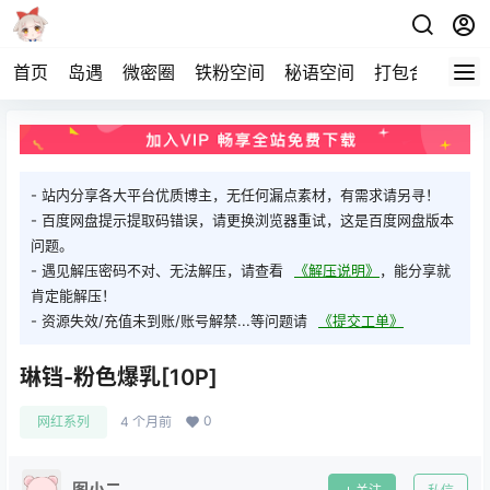
首页
岛遇
微密圈
铁粉空间
秘语空间
打包合集
关
- 站内分享各大平台优质博主，无任何漏点素材，有需求请另寻！
- 百度网盘提示提取码错误，请更换浏览器重试，这是百度网盘版本
问题。
- 遇见解压密码不对、无法解压，请查看
《解压说明》
，能分享就
肯定能解压！
- 资源失效/充值未到账/账号解禁...等问题请
《提交工单》
琳铛-粉色爆乳[10P]
0
网红系列
4 个月前
图小二