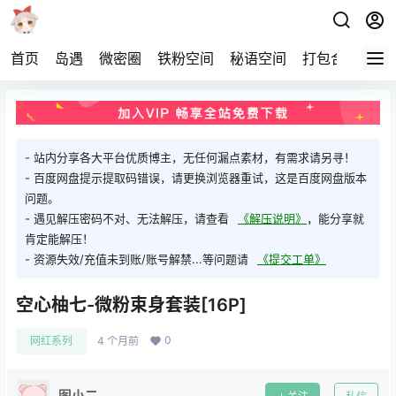
首页
岛遇
微密圈
铁粉空间
秘语空间
打包合集
关
- 站内分享各大平台优质博主，无任何漏点素材，有需求请另寻！
- 百度网盘提示提取码错误，请更换浏览器重试，这是百度网盘版本
问题。
- 遇见解压密码不对、无法解压，请查看
《解压说明》
，能分享就
肯定能解压！
- 资源失效/充值未到账/账号解禁...等问题请
《提交工单》
空心柚七-微粉束身套装[16P]
0
网红系列
4 个月前
图小二