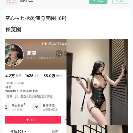
关注
私信
空心柚七-微粉束身套装[16P]
预览图