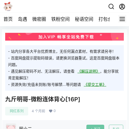
首页
岛遇
微密圈
铁粉空间
秘语空间
打包合集
关
- 站内分享各大平台优质博主，无任何漏点素材，有需求请另寻！
- 百度网盘提示提取码错误，请更换浏览器重试，这是百度网盘版本
问题。
- 遇见解压密码不对、无法解压，请查看
《解压说明》
，能分享就
肯定能解压！
- 资源失效/充值未到账/账号解禁...等问题请
《提交工单》
九斤明哥-微粉连体背心[16P]
0
网红系列
4 个月前
图小二