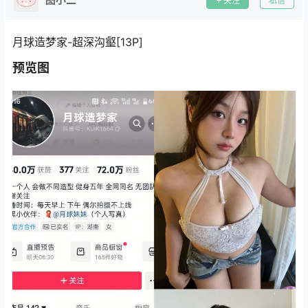
关注
私信
月球造梦家-超深沟壑[13P]
预览图