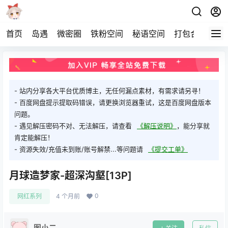
首页
岛遇
微密圈
铁粉空间
秘语空间
打包合集
关
- 站内分享各大平台优质博主，无任何漏点素材，有需求请另寻！
- 百度网盘提示提取码错误，请更换浏览器重试，这是百度网盘版本
问题。
- 遇见解压密码不对、无法解压，请查看
《解压说明》
，能分享就
肯定能解压！
- 资源失效/充值未到账/账号解禁...等问题请
《提交工单》
月球造梦家-超深沟壑[13P]
0
网红系列
4 个月前
图小二