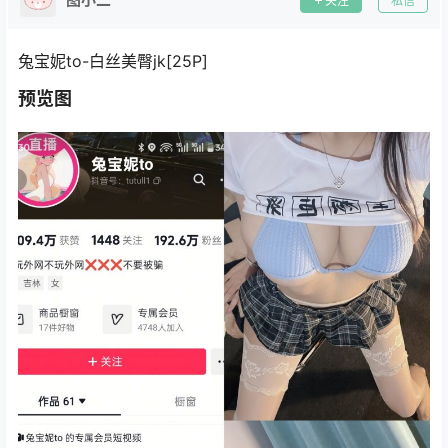
关注
私信
兔宝妮to-白丝美臀jk[25P]
预览图