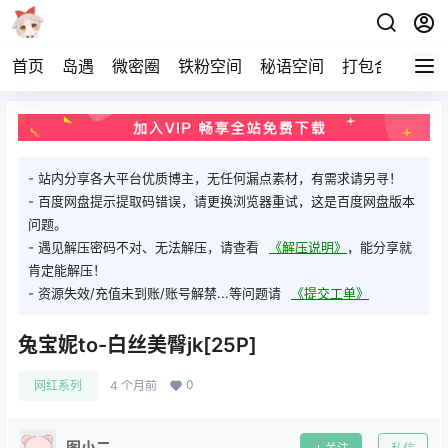
首页
岛遇
微密圈
铁粉空间
秘语空间
打包合集
关
- 站内分享各大平台优质博主，无任何漏点素材，有需求请另寻！
- 百度网盘提示提取码错误，请更换浏览器重试，这是百度网盘版本
问题。
- 遇见解压密码不对、无法解压，请查看
《解压说明》
，能分享就
肯定能解压！
- 资源失效/充值未到账/账号解禁...等问题请
《提交工单》
兔宝妮to-白丝美臀jk[25P]
0
网红系列
4 个月前
图小二