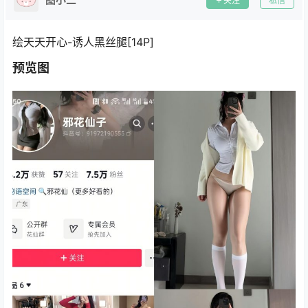
关注
私信
绘天天开心-诱人黑丝腿[14P]
预览图