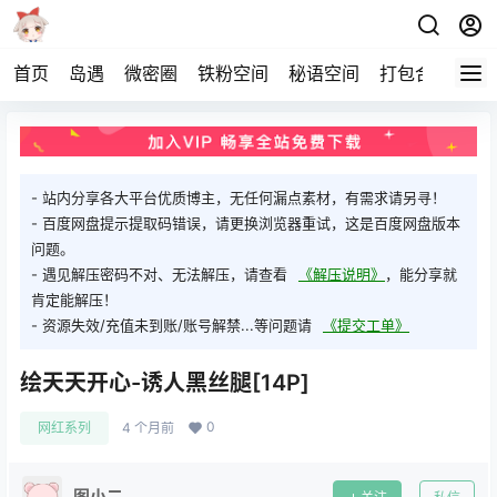
首页
岛遇
微密圈
铁粉空间
秘语空间
打包合集
关
- 站内分享各大平台优质博主，无任何漏点素材，有需求请另寻！
- 百度网盘提示提取码错误，请更换浏览器重试，这是百度网盘版本
问题。
- 遇见解压密码不对、无法解压，请查看
《解压说明》
，能分享就
肯定能解压！
- 资源失效/充值未到账/账号解禁...等问题请
《提交工单》
绘天天开心-诱人黑丝腿[14P]
0
网红系列
4 个月前
图小二