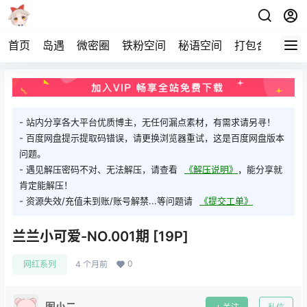
首页
岛遇
微密圈
铁粉空间
秘语空间
打包合集
关
- 站内分享各大平台优质博主，无任何漏点素材，有需求请另寻！
- 百度网盘提示提取码错误，请更换浏览器重试，这是百度网盘版本
问题。
- 遇见解压密码不对、无法解压，请查看
《解压说明》
，能分享就
肯定能解压！
- 资源失效/充值未到账/账号解禁...等问题请
《提交工单》
兰兰小可爱-NO.001期 [19P]
0
网红系列
4 个月前
图小二