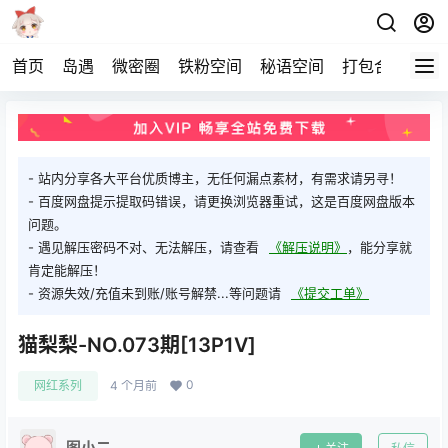
首页
岛遇
微密圈
铁粉空间
秘语空间
打包合集
关
- 站内分享各大平台优质博主，无任何漏点素材，有需求请另寻！
- 百度网盘提示提取码错误，请更换浏览器重试，这是百度网盘版本
问题。
- 遇见解压密码不对、无法解压，请查看
《解压说明》
，能分享就
肯定能解压！
- 资源失效/充值未到账/账号解禁...等问题请
《提交工单》
猫梨梨-NO.073期[13P1V]
0
网红系列
4 个月前
图小二