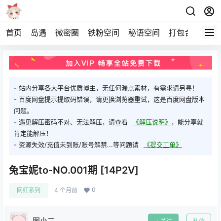
首页
岛遇
微密圈
铁粉空间
秘语空间
打包合集
关
- 站内分享各大平台优质博主，无任何漏点素材，有需求请另寻！
- 百度网盘提示提取码错误，请更换浏览器重试，这是百度网盘版本
问题。
- 遇见解压密码不对、无法解压，请查看
《解压说明》
，能分享就
肯定能解压！
- 资源失效/充值未到账/账号解禁...等问题请
《提交工单》
兔宝妮to-NO.001期 [14P2V]
0
网红系列
4 个月前
图小二