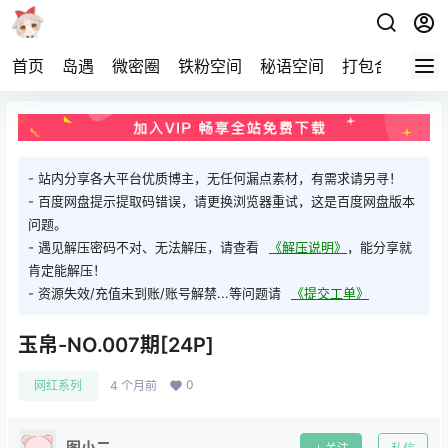
首页
岛遇
微密圈
铁粉空间
秘语空间
打包合集
关
- 站内分享各大平台优质博主，无任何漏点素材，有需求请另寻！
- 百度网盘提示提取码错误，请更换浏览器重试，这是百度网盘版本
问题。
- 遇见解压密码不对、无法解压，请查看
《解压说明》
，能分享就
肯定能解压！
- 资源失效/充值未到账/账号解禁...等问题请
《提交工单》
玉帛-NO.007期[24P]
0
网红系列
4 个月前
图小二