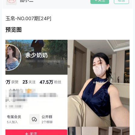
关注
私信
玉帛-NO.007期[24P]
预览图