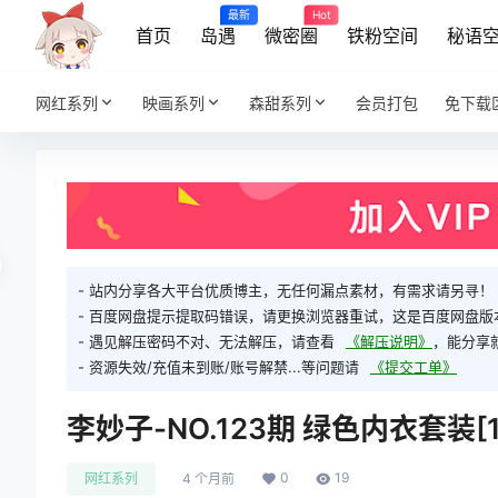
最新
Hot
首页
岛遇
微密圈
铁粉空间
秘语
网红系列
映画系列
森甜系列
会员打包
免下载
- 站内分享各大平台优质博主，无任何漏点素材，有需求请另寻！
- 百度网盘提示提取码错误，请更换浏览器重试，这是百度网盘版
- 遇见解压密码不对、无法解压，请查看
《解压说明》
，能分享
- 资源失效/充值未到账/账号解禁...等问题请
《提交工单》
李妙子-NO.123期 绿色内衣套装[1
0
19
网红系列
4 个月前