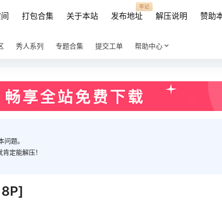
牢记
空间
打包合集
关于本站
发布地址
解压说明
赞助
区
秀人系列
专题合集
提交工单
帮助中心
本问题。
就肯定能解压！
8P]