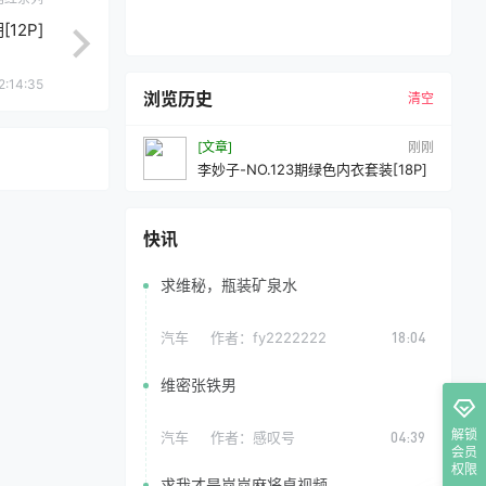
[12P]
2:14:35
浏览历史
清空
[文章]
刚刚
李妙子-NO.123期绿色内衣套装[18P]
快讯
求维秘，瓶装矿泉水
汽车
作者：
fy2222222
18:04
维密张铁男
解锁
汽车
作者：
感叹号
04:39
会员
权限
求我才是岚岚麻将桌视频