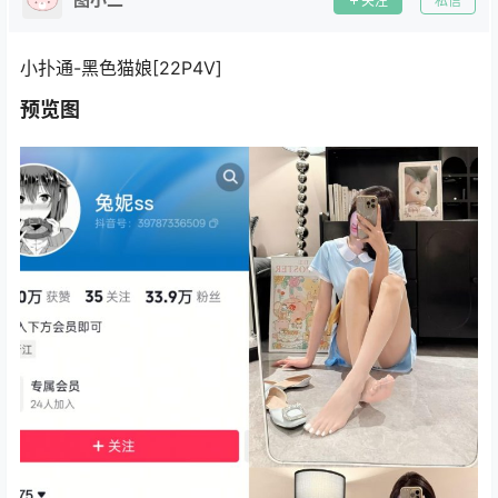
关注
私信
小扑通-黑色猫娘[22P4V]
预览图