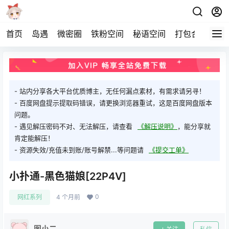
首页
岛遇
微密圈
铁粉空间
秘语空间
打包合集
关
- 站内分享各大平台优质博主，无任何漏点素材，有需求请另寻！
- 百度网盘提示提取码错误，请更换浏览器重试，这是百度网盘版本
问题。
- 遇见解压密码不对、无法解压，请查看
《解压说明》
，能分享就
肯定能解压！
- 资源失效/充值未到账/账号解禁...等问题请
《提交工单》
小扑通-黑色猫娘[22P4V]
0
网红系列
4 个月前
图小二