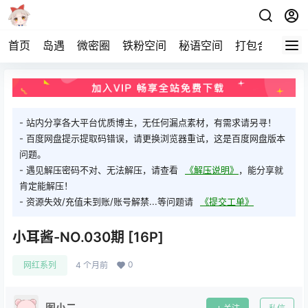
首页
岛遇
微密圈
铁粉空间
秘语空间
打包合集
关
- 站内分享各大平台优质博主，无任何漏点素材，有需求请另寻！
- 百度网盘提示提取码错误，请更换浏览器重试，这是百度网盘版本
问题。
- 遇见解压密码不对、无法解压，请查看
《解压说明》
，能分享就
肯定能解压！
- 资源失效/充值未到账/账号解禁...等问题请
《提交工单》
小耳酱-NO.030期 [16P]
0
网红系列
4 个月前
图小二