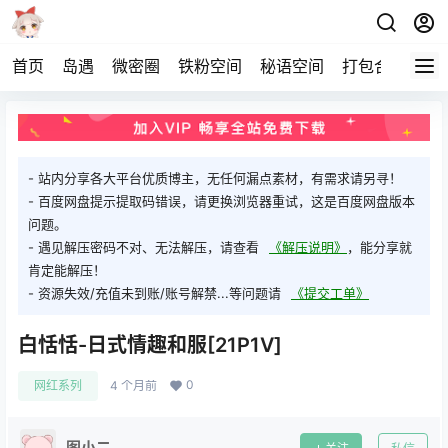
首页
岛遇
微密圈
铁粉空间
秘语空间
打包合集
关
- 站内分享各大平台优质博主，无任何漏点素材，有需求请另寻！
- 百度网盘提示提取码错误，请更换浏览器重试，这是百度网盘版本
问题。
- 遇见解压密码不对、无法解压，请查看
《解压说明》
，能分享就
肯定能解压！
- 资源失效/充值未到账/账号解禁...等问题请
《提交工单》
白恬恬-日式情趣和服[21P1V]
0
网红系列
4 个月前
图小二