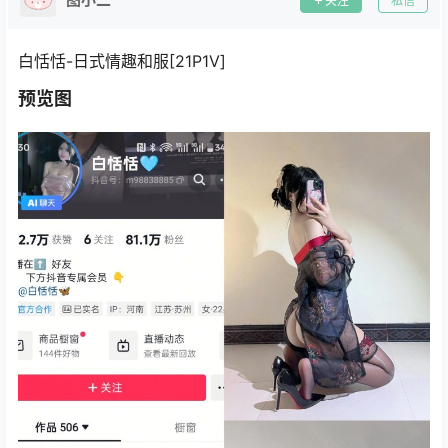
关注
私信
白恬恬-日式情趣和服[21P1V]
预览图