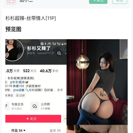
关注
私信
杉杉超辣-丝带情人[11P]
预览图