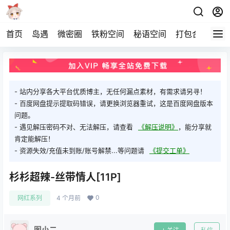
首页
岛遇
微密圈
铁粉空间
秘语空间
打包合集
关
- 站内分享各大平台优质博主，无任何漏点素材，有需求请另寻！
- 百度网盘提示提取码错误，请更换浏览器重试，这是百度网盘版本
问题。
- 遇见解压密码不对、无法解压，请查看
《解压说明》
，能分享就
肯定能解压！
- 资源失效/充值未到账/账号解禁...等问题请
《提交工单》
杉杉超辣-丝带情人[11P]
0
网红系列
4 个月前
图小二