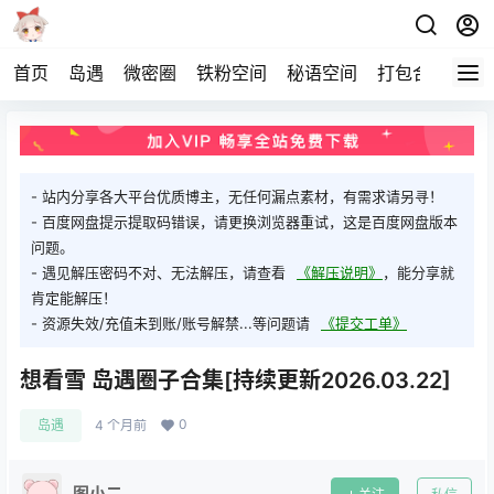
首页
岛遇
微密圈
铁粉空间
秘语空间
打包合集
关
- 站内分享各大平台优质博主，无任何漏点素材，有需求请另寻！
- 百度网盘提示提取码错误，请更换浏览器重试，这是百度网盘版本
问题。
- 遇见解压密码不对、无法解压，请查看
《解压说明》
，能分享就
肯定能解压！
- 资源失效/充值未到账/账号解禁...等问题请
《提交工单》
想看雪 岛遇圈子合集[持续更新2026.03.22]
0
岛遇
4 个月前
图小二