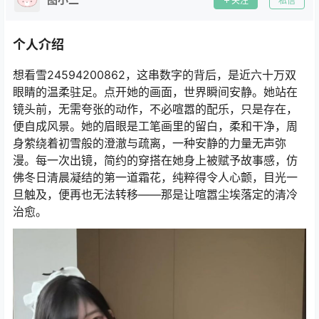
关注
私信
个人介绍
想看雪24594200862，这串数字的背后，是近六十万双
眼睛的温柔驻足。点开她的画面，世界瞬间安静。她站在
镜头前，无需夸张的动作，不必喧嚣的配乐，只是存在，
便自成风景。她的眉眼是工笔画里的留白，柔和干净，周
身萦绕着初雪般的澄澈与疏离，一种安静的力量无声弥
漫。每一次出镜，简约的穿搭在她身上被赋予故事感，仿
佛冬日清晨凝结的第一道霜花，纯粹得令人心颤，目光一
旦触及，便再也无法转移——那是让喧嚣尘埃落定的清冷
治愈。