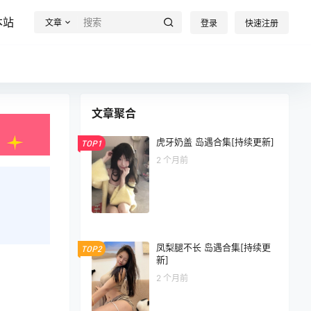
本站
文章
登录
快速注册
文章聚合
虎牙奶盖 岛遇合集[持续更新]
TOP1
2 个月前
凤梨腿不长 岛遇合集[持续更
TOP2
新]
2 个月前