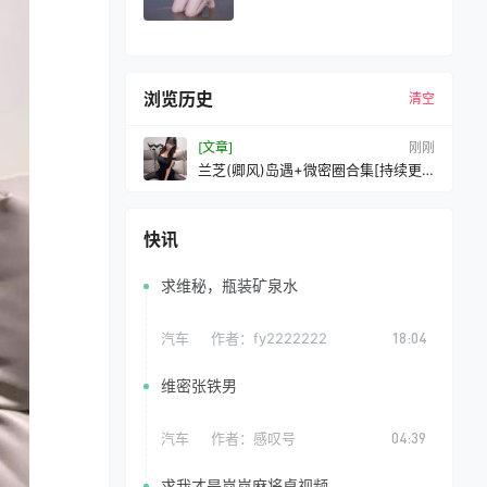
浏览历史
清空
[文章]
10 秒前
兰芝(卿风)岛遇+微密圈合集[持续更
新2026.03.22]
快讯
求维秘，瓶装矿泉水
汽车
作者：
fy2222222
18:04
维密张铁男
汽车
作者：
感叹号
04:39
求我才是岚岚麻将桌视频