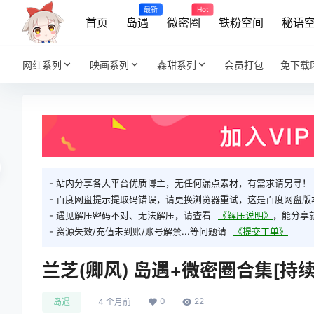
最新
Hot
首页
岛遇
微密圈
铁粉空间
秘语
网红系列
映画系列
森甜系列
会员打包
免下载
- 站内分享各大平台优质博主，无任何漏点素材，有需求请另寻！
- 百度网盘提示提取码错误，请更换浏览器重试，这是百度网盘版
- 遇见解压密码不对、无法解压，请查看
《解压说明》
，能分享
- 资源失效/充值未到账/账号解禁...等问题请
《提交工单》
兰芝(卿风) 岛遇+微密圈合集[持续更新
0
22
岛遇
4 个月前