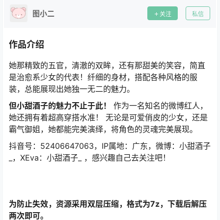
图小二
关注
私信
作品介绍
她那精致的五官，清澈的双眸，还有那甜美的笑容，简直
是治愈系少女的代表！纤细的身材，搭配各种风格的服
装，总能展现出她独一无二的魅力。
但小甜酒子的魅力不止于此！
作为一名知名的微博红人，
她还拥有着超高穿搭水准！ 无论是可爱俏皮的少女，还是
霸气御姐，她都能完美演绎，将角色的灵魂完美展现。
抖音号：52406647063，IP属地：广东，微博：小甜酒子
_，XEva：小甜酒子_ ，感兴趣自己去关注吧！
为防止失效，资源采用双层压缩，格式为7z，下载后解压
两次即可。