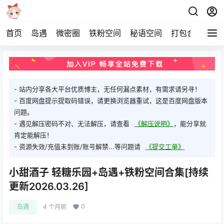
首页
岛遇
微密圈
铁粉空间
秘语空间
打包合集
关
- 站内分享各大平台优质博主，无任何漏点素材，有需求请另寻！
- 百度网盘提示提取码错误，请更换浏览器重试，这是百度网盘版本
问题。
- 遇见解压密码不对、无法解压，请查看
《解压说明》
，能分享就
肯定能解压！
- 资源失效/充值未到账/账号解禁...等问题请
《提交工单》
小甜酒子 轻糖乐园+岛遇+铁粉空间合集[持续
更新2026.03.26]
0
岛遇
4 个月前