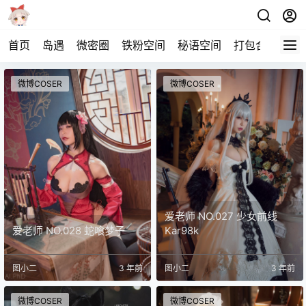
首页
岛遇
微密圈
铁粉空间
秘语空间
打包合集
关
微博COSER
微博COSER
爱老师 NO.027 少女前线
爱老师 NO.028 蛇喰梦子
Kar98k
图小二
3 年前
图小二
3 年前
微博COSER
微博COSER