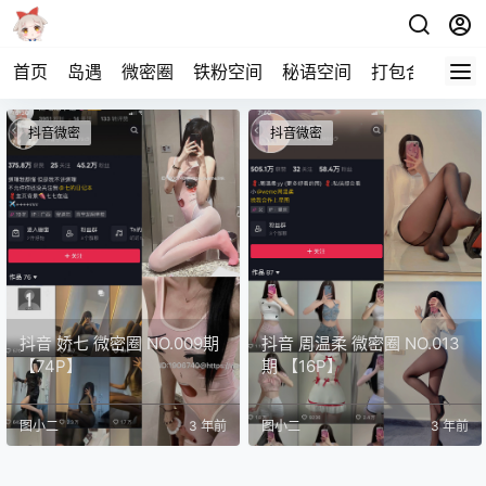
首页
岛遇
微密圈
铁粉空间
秘语空间
打包合集
关
抖音微密
抖音微密
抖音 娇七 微密圈 NO.009期
抖音 周温柔 微密圈 NO.013
【74P】
期 【16P】
图小二
3 年前
图小二
3 年前