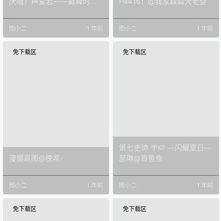
厌哦？🏁爱宕——巅峰时速
Hk416！@我家森森大老婆
🏁@念崽子
图小二
1 年前
图小二
1 年前
免下载区
免下载区
第七史诗 🌴🍉 —闪耀夏日—
漫展返图@挽希-
瑟琳@宵鱼鱼
图小二
1 年前
图小二
1 年前
免下载区
免下载区