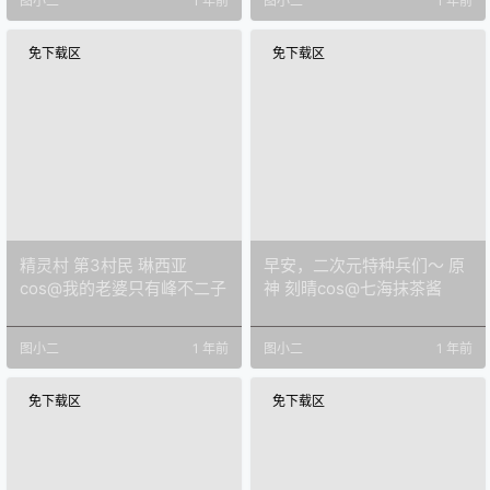
图小二
1 年前
图小二
1 年前
免下载区
免下载区
精灵村 第3村民 琳西亚
早安，二次元特种兵们～ 原
cos@我的老婆只有峰不二子
神 刻晴cos@七海抹茶酱
图小二
1 年前
图小二
1 年前
免下载区
免下载区