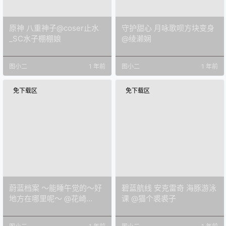
原神 八重神子@coser止水
守护甜心 月咏歌呗方块变身
_SC水子棚棚娘
@绫濑娴
图小二
1 年前
图小二
1 年前
免下载区
免下载区
蔚蓝档案 ～能睡午觉的～好
碧蓝航线 安克雷奇 海豚游泳
地方在哪里呢～ @花崎
课 @猫个裘裘子
Makura