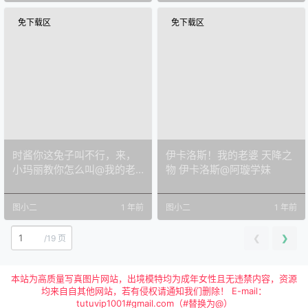
免下载区
免下载区
时酱你这兔子叫不行，来，
伊卡洛斯！我的老婆 天降之
小玛丽教你怎么叫@我的老
物 伊卡洛斯@阿璇学妹
婆只有峰不二子
图小二
1 年前
图小二
1 年前
❮
❯
/
19 页
本站为高质量写真图片网站，出境模特均为成年女性且无违禁内容，资源
均来自自其他网站，若有侵权请通知我们删除！ E-mail：
tutuvip1001#gmail.com（#替换为@）