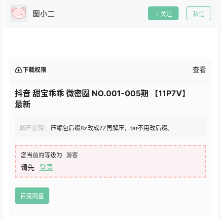
图小二
关注
私信
查看
下载权限
抖音 甜宝乖乖 微密圈 NO.001-005期 【11P7V】
最新
解压说明：
压缩包后缀8z改成7Z再解压，tar不用改后缀。
您当前的等级为
游客
请先
登录
百度网盘