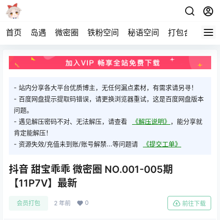
首页
岛遇
微密圈
铁粉空间
秘语空间
打包合集
关
- 站内分享各大平台优质博主，无任何漏点素材，有需求请另寻！
- 百度网盘提示提取码错误，请更换浏览器重试，这是百度网盘版本
问题。
- 遇见解压密码不对、无法解压，请查看
《解压说明》
，能分享就
肯定能解压！
- 资源失效/充值未到账/账号解禁...等问题请
《提交工单》
抖音 甜宝乖乖 微密圈 NO.001-005期
【11P7V】最新
0
会员打包
2 年前
前往下载