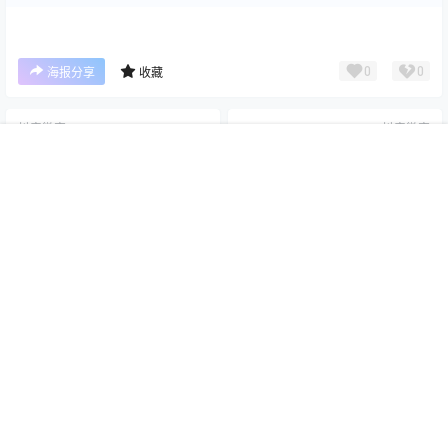
0
0
海报分享
收藏
抖音微密
抖音微密
闰节 微密圈合集[持续更新]
charmingsn 趣岛+微密圈合集
首页
专题
搜索
我的
[持续更新]
2026-7-5 1:43:44
2026-7-5 1:43:55
本站为高质量写真图片网站，出境模特均为成年女性且无违禁内容，资源
均来自自其他网站，若有侵权请通知我们删除！ E-mail：
tutuvip1001#gmail.com（#替换为@）
Copyright © 2026
爱图屋
查询 8 次，耗时 0.5831 秒