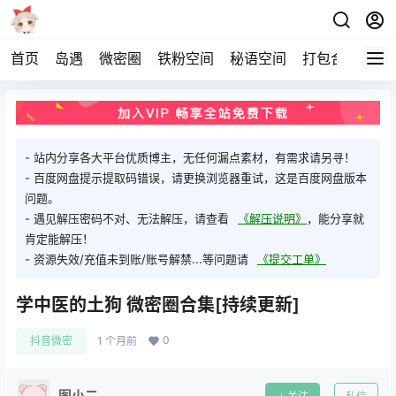
首页
岛遇
微密圈
铁粉空间
秘语空间
打包合集
关
- 站内分享各大平台优质博主，无任何漏点素材，有需求请另寻！
- 百度网盘提示提取码错误，请更换浏览器重试，这是百度网盘版本
问题。
- 遇见解压密码不对、无法解压，请查看
《解压说明》
，能分享就
肯定能解压！
- 资源失效/充值未到账/账号解禁...等问题请
《提交工单》
学中医的土狗 微密圈合集[持续更新]
0
抖音微密
1 个月前
图小二