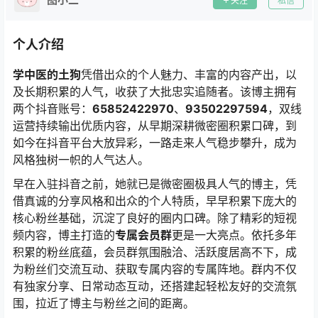
关注
私信
个人介绍
学中医的土狗
凭借出众的个人魅力、丰富的内容产出，以
及长期积累的人气，收获了大批忠实追随者。该博主拥有
两个抖音账号：
65852422970
、
93502297594
，双线
运营持续输出优质内容，从早期深耕微密圈积累口碑，到
如今在抖音平台大放异彩，一路走来人气稳步攀升，成为
风格独树一帜的人气达人。
早在入驻抖音之前，她就已是微密圈极具人气的博主，凭
借真诚的分享风格和出众的个人特质，早早积累下庞大的
核心粉丝基础，沉淀了良好的圈内口碑。除了精彩的短视
频内容，博主打造的
专属会员群
更是一大亮点。依托多年
积累的粉丝底蕴，会员群氛围融洽、活跃度居高不下，成
为粉丝们交流互动、获取专属内容的专属阵地。群内不仅
有独家分享、日常动态互动，还搭建起轻松友好的交流氛
围，拉近了博主与粉丝之间的距离。