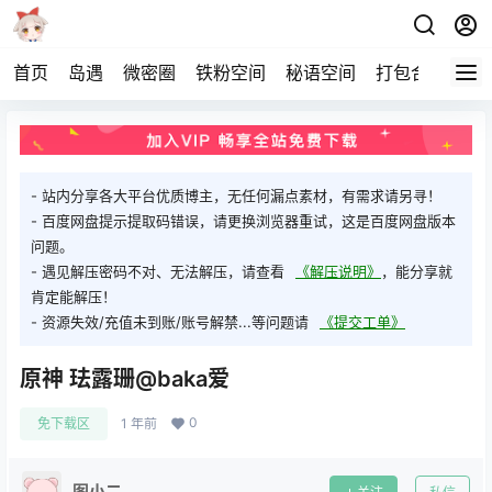
首页
岛遇
微密圈
铁粉空间
秘语空间
打包合集
关
- 站内分享各大平台优质博主，无任何漏点素材，有需求请另寻！
- 百度网盘提示提取码错误，请更换浏览器重试，这是百度网盘版本
问题。
- 遇见解压密码不对、无法解压，请查看
《解压说明》
，能分享就
肯定能解压！
- 资源失效/充值未到账/账号解禁...等问题请
《提交工单》
原神 珐露珊@baka爱
0
免下载区
1 年前
图小二