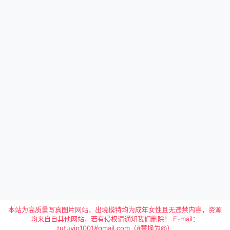
本站为高质量写真图片网站，出境模特均为成年女性且无违禁内容，资源
均来自自其他网站，若有侵权请通知我们删除！ E-mail：
tutuvip1001#gmail.com（#替换为@）