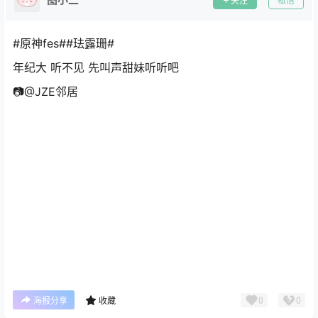
关注
私信
#原神fes##珐露珊#
年纪大 听不见 先叫声甜妹听听吧
📷@JZE邻居 ​​​
0
0
海报分享
收藏