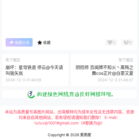
0
0
海报分享
收藏
免下载区
免下载区
崩坏：星穹铁道 停云@今天请
阴阳师 百闻牌不知火丶离殇之
叫我矢岚
舞cos正片@白荼又夏
2024-12-3 21:46:29
2024-12-3 21:46:37
本站为高质量写真图片网站，出境模特均为成年女性且无违禁内容，资源
均来自自其他网站，若有侵权请通知我们删除！ E-mail：
tutuvip1001#gmail.com（#替换为@）
Copyright © 2026
爱图屋