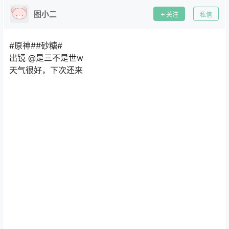
图小二
关注
私信
#原神##砂糖#
出镜 @是三不是世w
天气很好，下次还来 ​​​