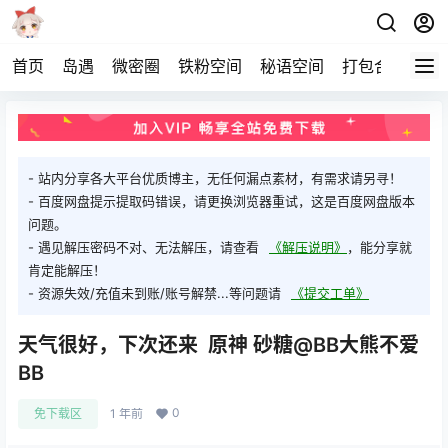
首页
岛遇
微密圈
铁粉空间
秘语空间
打包合集
关
- 站内分享各大平台优质博主，无任何漏点素材，有需求请另寻！
- 百度网盘提示提取码错误，请更换浏览器重试，这是百度网盘版本
问题。
- 遇见解压密码不对、无法解压，请查看
《解压说明》
，能分享就
肯定能解压！
- 资源失效/充值未到账/账号解禁...等问题请
《提交工单》
天气很好，下次还来 ​​​ 原神 砂糖@BB大熊不爱
BB
0
免下载区
1 年前