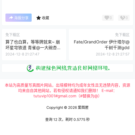
0
0
海报分享
收藏
免下载区
免下载区
算了也白算，等等牌就来~ 崩
Fate/GrandOrder 伊什塔尔@
坏星穹铁道 青雀@一大碗杏仁
千树千澍gdd
豆腐
2024-12-8 21:27:47
2024-12-8 21:27:57
本站为高质量写真图片网站，出境模特均为成年女性且无违禁内容，资源
均来自自其他网站，若有侵权请通知我们删除！ E-mail：
tutuvip1001#gmail.com（#替换为@）
Copyright © 2026
爱图屋
查询 12 次，耗时 0.5775 秒