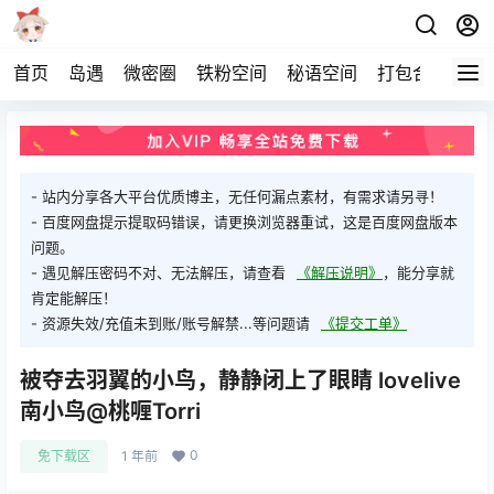
首页
岛遇
微密圈
铁粉空间
秘语空间
打包合集
关
- 站内分享各大平台优质博主，无任何漏点素材，有需求请另寻！
- 百度网盘提示提取码错误，请更换浏览器重试，这是百度网盘版本
问题。
- 遇见解压密码不对、无法解压，请查看
《解压说明》
，能分享就
肯定能解压！
- 资源失效/充值未到账/账号解禁...等问题请
《提交工单》
被夺去羽翼的小鸟，静静闭上了眼睛 lovelive
南小鸟@桃喱Torri
0
免下载区
1 年前