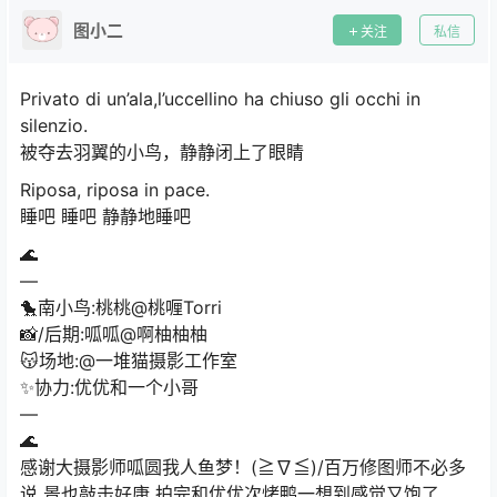
图小二
关注
私信
Privato di un’ala,l’uccellino ha chiuso gli occhi in
silenzio.
被夺去羽翼的小鸟，静静闭上了眼睛
Riposa, riposa in pace.
睡吧 睡吧 静静地睡吧
🌊
—
🐤南小鸟:桃桃@桃喱Torri
📸/后期:呱呱@啊柚柚柚
😽场地:@一堆猫摄影工作室
✨协力:优优和一个小哥
—
🌊
感谢大摄影师呱圆我人鱼梦！(≧∇≦)/百万修图师不必多
说 景也敲击好康 拍完和优优次烤鸭一想到感觉又饱了