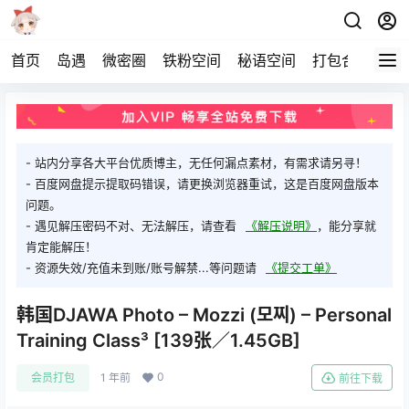
首页
岛遇
微密圈
铁粉空间
秘语空间
打包合集
关
- 站内分享各大平台优质博主，无任何漏点素材，有需求请另寻！
- 百度网盘提示提取码错误，请更换浏览器重试，这是百度网盘版本
问题。
- 遇见解压密码不对、无法解压，请查看
《解压说明》
，能分享就
肯定能解压！
- 资源失效/充值未到账/账号解禁...等问题请
《提交工单》
韩国DJAWA Photo – Mozzi (모찌) – Personal
Training Class³ [139张／1.45GB]
0
会员打包
1 年前
前往下载