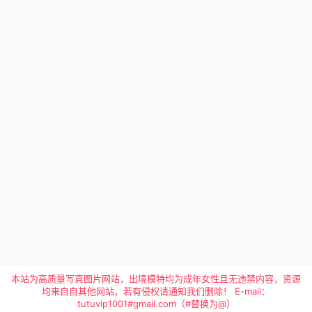
本站为高质量写真图片网站，出境模特均为成年女性且无违禁内容，资源
均来自自其他网站，若有侵权请通知我们删除！ E-mail：
tutuvip1001#gmail.com（#替换为@）