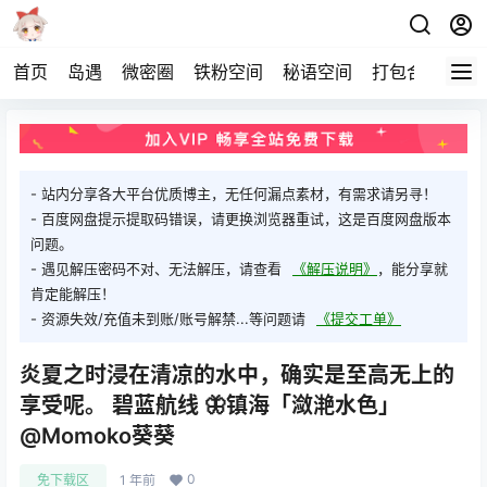
首页
岛遇
微密圈
铁粉空间
秘语空间
打包合集
关
- 站内分享各大平台优质博主，无任何漏点素材，有需求请另寻！
- 百度网盘提示提取码错误，请更换浏览器重试，这是百度网盘版本
问题。
- 遇见解压密码不对、无法解压，请查看
《解压说明》
，能分享就
肯定能解压！
- 资源失效/充值未到账/账号解禁...等问题请
《提交工单》
炎夏之时浸在清凉的水中，确实是至高无上的
享受呢。 碧蓝航线 🦋镇海「潋滟水色」
@Momoko葵葵
0
免下载区
1 年前