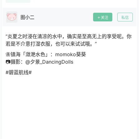
图小二
关注
私信
“炎夏之时浸在清凉的水中，确实是至高无上的享受呢。你
若是不介意打湿衣服，也可以来试试哦。”
🦋镇海「潋滟水色」：momoko葵葵
📷摄影：@夕景_DancingDolls
#碧蓝航线# ​​​