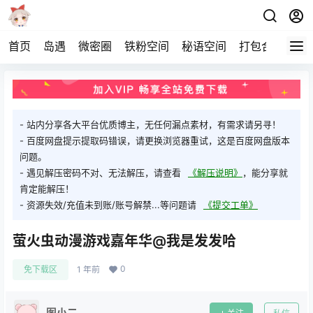
首页
岛遇
微密圈
铁粉空间
秘语空间
打包合集
关
- 站内分享各大平台优质博主，无任何漏点素材，有需求请另寻！
- 百度网盘提示提取码错误，请更换浏览器重试，这是百度网盘版本
问题。
- 遇见解压密码不对、无法解压，请查看
《解压说明》
，能分享就
肯定能解压！
- 资源失效/充值未到账/账号解禁...等问题请
《提交工单》
萤火虫动漫游戏嘉年华@我是发发哈
0
免下载区
1 年前
图小二