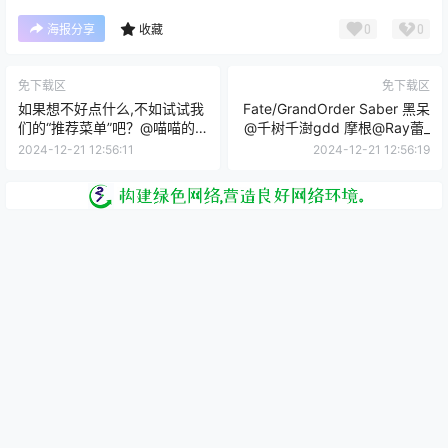
0
0
海报分享
收藏
免下载区
免下载区
如果想不好点什么,不如试试我
Fate/GrandOrder Saber 黑呆
们的“推荐菜单”吧？@喵喵的
@千树千澍gdd 摩根@Ray蕾_
喵吖
2024-12-21 12:56:11
2024-12-21 12:56:19