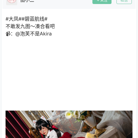
关注
私信
#大凤##碧蓝航线#
不敢发九图～凑合看吧
📹：@泡芙不是Akira ​​​