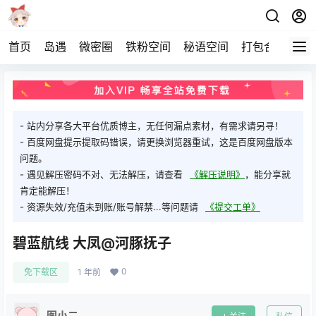
首页
岛遇
微密圈
铁粉空间
秘语空间
打包合集
关
- 站内分享各大平台优质博主，无任何漏点素材，有需求请另寻！
- 百度网盘提示提取码错误，请更换浏览器重试，这是百度网盘版本
问题。
- 遇见解压密码不对、无法解压，请查看
《解压说明》
，能分享就
肯定能解压！
- 资源失效/充值未到账/账号解禁...等问题请
《提交工单》
碧蓝航线 大凤@河豚抚子
0
免下载区
1 年前
图小二