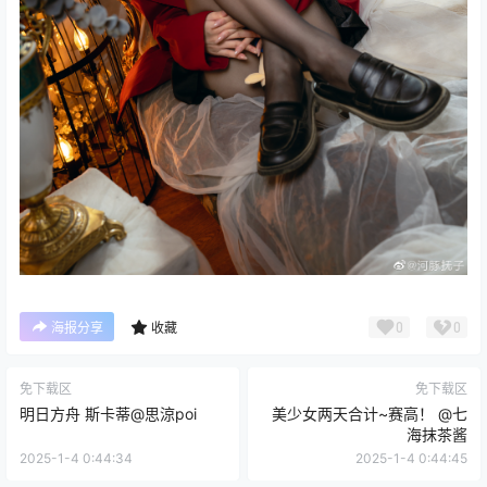
0
0
海报分享
收藏
免下载区
免下载区
明日方舟 斯卡蒂@思涼poi
美少女两天合计~赛高！ @七
海抹茶酱
2025-1-4 0:44:34
2025-1-4 0:44:45