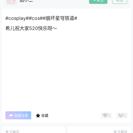
关注
私信
#cosplay##cos##崩坏星穹铁道#
希儿祝大家520快乐呀～
0
0
海报分享
收藏
免下载区
免下载区