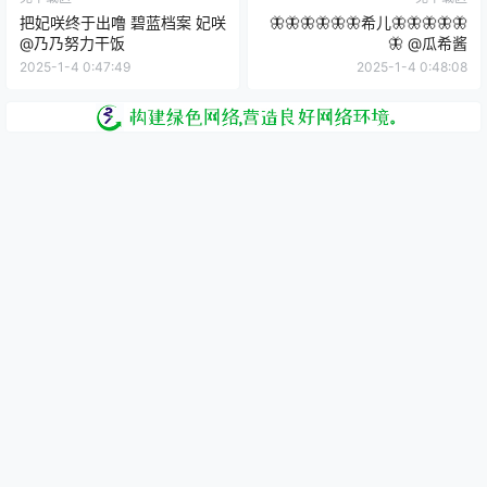
把妃咲终于出噜 碧蓝档案 妃咲
🦋🦋🦋🦋🦋🦋希儿🦋🦋🦋🦋🦋
@乃乃努力干饭
🦋 ​​​@瓜希酱
2025-1-4 0:47:49
2025-1-4 0:48:08