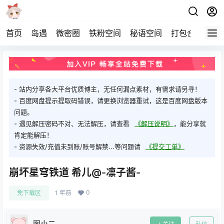
首页
岛遇
微密圈
铁粉空间
秘语空间
打包合集
关
- 站内分享各大平台优质博主，无任何漏点素材，有需求请另寻！
- 百度网盘提示提取码错误，请更换浏览器重试，这是百度网盘版本
问题。
- 遇见解压密码不对、无法解压，请查看
《解压说明》
，能分享就
肯定能解压！
- 资源失效/充值未到账/账号解禁...等问题请
《提交工单》
崩坏星穹铁道 希儿@-凛子酱-
0
免下载区
1 年前
图小二