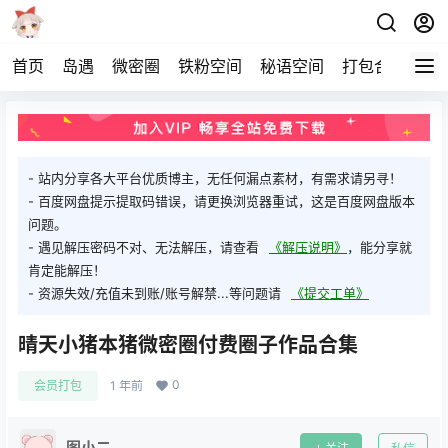
首页
岛遇
微密圈
铁粉空间
秘语空间
打包合集
关
- 站内分享各大平台优质博主，无任何漏点素材，有需求请另寻！
- 百度网盘提示提取码错误，请更换浏览器重试，这是百度网盘版本
问题。
- 遇见解压密码不对、无法解压，请查看
《解压说明》
，能分享就
肯定能解压！
- 资源失效/充值未到账/账号解禁...等问题请
《提交工单》
晴天小猪本猪微密圈付费圈子作品合集
0
会员打包
1 年前
图小二