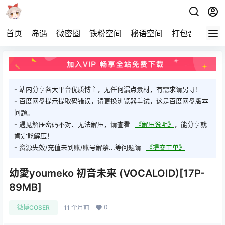
首页
岛遇
微密圈
铁粉空间
秘语空间
打包合集
关
- 站内分享各大平台优质博主，无任何漏点素材，有需求请另寻！
- 百度网盘提示提取码错误，请更换浏览器重试，这是百度网盘版本
问题。
- 遇见解压密码不对、无法解压，请查看
《解压说明》
，能分享就
肯定能解压！
- 资源失效/充值未到账/账号解禁...等问题请
《提交工单》
幼愛youmeko 初音未来 (VOCALOID)[17P-
89MB]
0
微博COSER
11 个月前