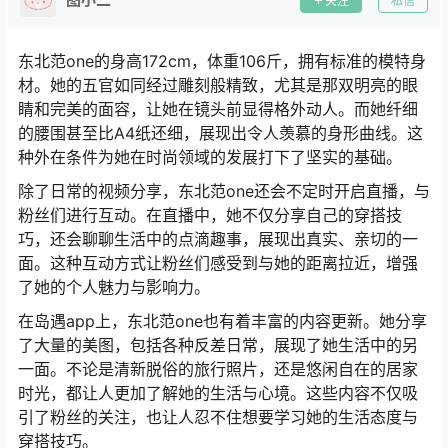
关注
私信
东北范one的身高172cm，体重106斤，拥有标准的模特身
材。她的五官如同经过雕刻般精致，尤其是那双明亮的眼
睛和完美的面容，让她在镜头前显得格外动人。而她纤细
的腰围甚至比A4纸还细，展现出令人羡慕的身形曲线。这
种外在条件为她在时尚领域的发展打下了坚实的基础。
除了日常的视频分享，东北范one还会不定时开启直播，与
粉丝们进行互动。在直播中，她不仅分享自己的穿搭技
巧，还会聊聊生活中的点滴趣事，展现出真实、亲切的一
面。这种互动方式让粉丝们感受到与她的距离拉近，增强
了她的个人魅力与影响力。
在岛遇app上，东北范one也有着丰富的内容更新。她分享
了大量的美图，包括各种反差日常，展现了她生活中的另
一面。不论是清新脱俗的旅行照片，还是悠闲自在的居家
时光，都让人更加了解她的生活与心境。这些内容不仅吸
引了粉丝的关注，也让人忍不住想要学习她的生活态度与
穿搭技巧。