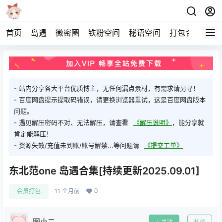
首页
岛遇
微密圈
铁粉空间
秘语空间
打包合集
关
- 站内分享各大平台优质博主，无任何漏点素材，有需求请另寻！
- 百度网盘提示提取码错误，请更换浏览器重试，这是百度网盘版本
问题。
- 遇见解压密码不对、无法解压，请查看
《解压说明》
，能分享就
肯定能解压！
- 资源失效/充值未到账/账号解禁...等问题请
《提交工单》
东北范one 岛遇合集[持续更新2025.09.01]
0
会员打包
11 个月前
图小二