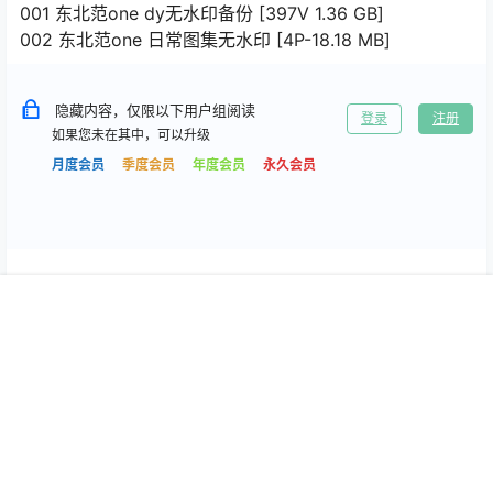
001 东北范one dy无水印备份 [397V 1.36 GB]
002 东北范one 日常图集无水印 [4P-18.18 MB]
隐藏内容，仅限以下用户组阅读
登录
注册
如果您未在其中，可以升级
月度会员
季度会员
年度会员
永久会员
首页
专题
搜索
我的
0
1
海报分享
收藏
会员打包
岛遇
会员打包
岛遇
纯种小江 微密圈/岛遇合集[持
麦香鱼 岛遇合集[持续更新
续更新2025.09.01]
2025.09.01]
2025-9-1 2:00:28
2025-9-1 2:01:03