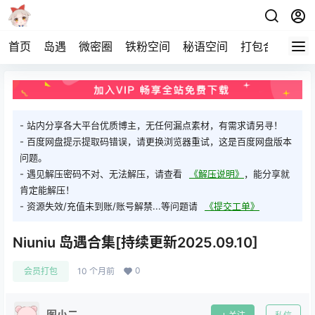
首页
岛遇
微密圈
铁粉空间
秘语空间
打包合集
关
- 站内分享各大平台优质博主，无任何漏点素材，有需求请另寻！
- 百度网盘提示提取码错误，请更换浏览器重试，这是百度网盘版本
问题。
- 遇见解压密码不对、无法解压，请查看
《解压说明》
，能分享就
肯定能解压！
- 资源失效/充值未到账/账号解禁...等问题请
《提交工单》
Niuniu 岛遇合集[持续更新2025.09.10]
0
会员打包
10 个月前
图小二