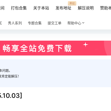
牢记
空间
打包合集
关于本站
发布地址
解压说明
赞助
区
秀人系列
专题合集
提交工单
帮助中心
本问题。
就肯定能解压！
0.03]