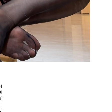
]
]
B]
]
B]