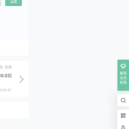
注册
包
岛遇
解锁
.03]
会员
权限
2:45:37