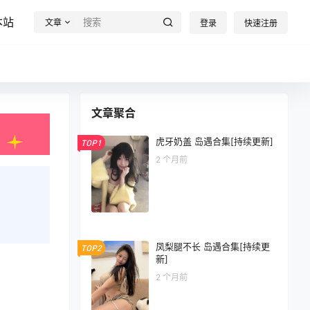
本站
文章
登录
快速注册
文章聚合
虎牙奶盖 岛遇合集[持续更新]
TOP1
2 个月前
凤梨腿不长 岛遇合集[持续更
TOP2
新]
2 个月前