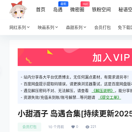
最新
Hot
首页
岛遇
微密圈
铁粉空间
秘语
网红系列
映画系列
森甜系列
会员打包
免下载
- 站内分享各大平台优质博主，无任何漏点素材，有需求请另寻！
- 百度网盘提示提取码错误，请更换浏览器重试，这是百度网盘版
- 遇见解压密码不对、无法解压，请查看
《解压说明》
，能分享
- 资源失效/充值未到账/账号解禁...等问题请
《提交工单》
小甜酒子 岛遇合集[持续更新2025.1
0
221
会员打包
10 个月前