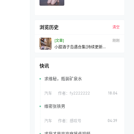
浏览历史
清空
[文章]
刚刚
小甜酒子岛遇合集[持续更新
2025.10.03]
快讯
求维秘，瓶装矿泉水
汽车
作者：
fy2222222
18:04
维密张铁男
汽车
作者：
感叹号
04:39
求我才是岚岚麻将桌视频