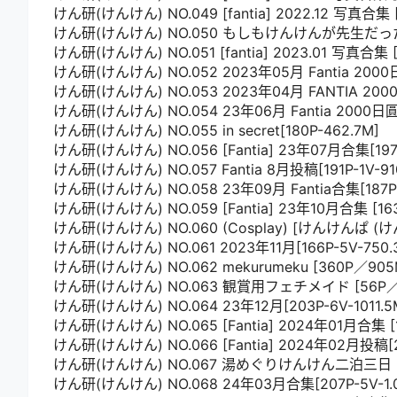
けん研(けんけん) NO.049 [fantia] 2022.12 写真合集 [
けん研(けんけん) NO.050 もしもけんけんが先生だったら[
けん研(けんけん) NO.051 [fantia] 2023.01 写真合集 [
けん研(けんけん) NO.052 2023年05月 Fantia 2000
けん研(けんけん) NO.053 2023年04月 FANTIA 200
けん研(けんけん) NO.054 23年06月 Fantia 2000日圓
けん研(けんけん) NO.055 in secret[180P-462.7M]
けん研(けんけん) NO.056 [Fantia] 23年07月合集[197P
けん研(けんけん) NO.057 Fantia 8月投稿[191P-1V-91
けん研(けんけん) NO.058 23年09月 Fantia合集[187P-
けん研(けんけん) NO.059 [Fantia] 23年10月合集 [163
けん研(けんけん) NO.060 (Cosplay) [けんけんぱ 
けん研(けんけん) NO.061 2023年11月[166P-5V-750.
けん研(けんけん) NO.062 mekurumeku [360P／905
けん研(けんけん) NO.063 観賞用フェチメイド [56P／
けん研(けんけん) NO.064 23年12月[203P-6V-1011.5
けん研(けんけん) NO.065 [Fantia] 2024年01月合集 [1
けん研(けんけん) NO.066 [Fantia] 2024年02月投稿[21
けん研(けんけん) NO.067 湯めぐりけんけん二泊三日 [25
けん研(けんけん) NO.068 24年03月合集[207P-5V-1.