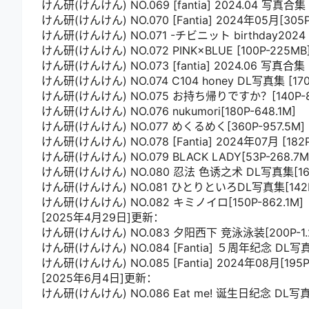
けん研(けんけん) NO.069 [fantia] 2024.04 写真合集 
けん研(けんけん) NO.070 [Fantia] 2024年05月[305P4
けん研(けんけん) NO.071 -チビニット birthday2024 [
けん研(けんけん) NO.072 PINK×BLUE [100P-225MB
けん研(けんけん) NO.073 [fantia] 2024.06 写真合集 [
けん研(けんけん) NO.074 C104 honey DL写真集 [170
けん研(けんけん) NO.075 お持ち帰りですか？[140P-8
けん研(けんけん) NO.076 nukumori[180P-648.1M]
けん研(けんけん) NO.077 めくるめく[360P-957.5M]
けん研(けんけん) NO.078 [Fantia] 2024年07月 [182
けん研(けんけん) NO.079 BLACK LADY[53P-268.7M
けん研(けんけん) NO.080 忍法 色诱之术 DL写真集[162
けん研(けんけん) NO.081 ひとりといろDL写真集[142P-
けん研(けんけん) NO.082 キミノイロ[150P-862.1M]
[2025年4月29日]更新：
けん研(けんけん) NO.083 夕阳西下 竞泳泳装[200P-1.
けん研(けんけん) NO.084 [Fantia] ５周年纪念 DL写真集
けん研(けんけん) NO.085 [Fantia] 2024年08月[195P-
[2025年6月4日]更新：
けん研(けんけん) NO.086 Eat me! 诞生日纪念 DL写真集[