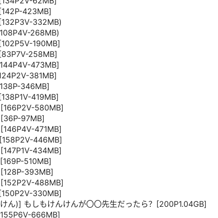
[134P2V-62MB]
142P-423MB]
[132P3V-332MB)
108P4V-268MB)
102P5V-190MB]
[83P7V-258MB]
144P4V-473MB]
124P2V-381MB]
138P-346MB]
138P1V-419MB]
[166P2V-580MB]
[36P-97MB]
[146P4V-471MB]
[158P2V-446MB]
[147P1V-434MB]
169P-510MB]
[128P-393MB]
[152P2V-488MB]
[150P2V-330MB]
(けんけん)] もしもけんけんが〇〇先生だったら？[200P1.04GB]
155P6V-666MB]