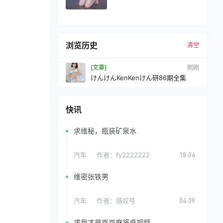
浏览历史
清空
[文章]
刚刚
けんけんKenKenけん研86期全集
快讯
求维秘，瓶装矿泉水
汽车
作者：
fy2222222
18:04
维密张铁男
汽车
作者：
感叹号
04:39
求我才是岚岚麻将桌视频