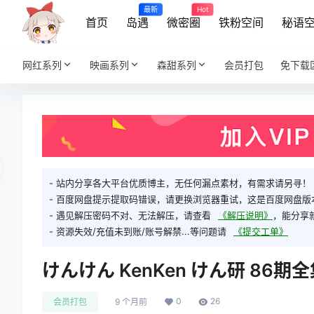
最新
Hot
首页
岛遇
微密圈
铁粉空间
秘语
网红系列
映画系列
森甜系列
会员打包
免下载
- 站内分享各大平台优质博主，无任何漏点素材，有需求请另寻！
- 百度网盘提示提取码错误，请更换浏览器重试，这是百度网盘版
- 遇见解压密码不对、无法解压，请查看
《解压说明》
，能分享
- 资源失效/充值未到账/账号解禁...等问题请
《提交工单》
けんけん KenKen けん研 86期
0
26
会员打包
9 个月前