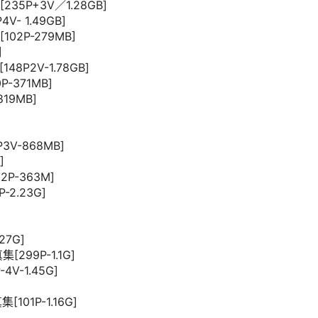
[235P+3V／1.28GB]
V- 1.49GB]
102P-279MB]
]
148P2V-1.78GB]
P-371MB]
19MB]
P3V-868MB]
]
P-363M]
2.23G]
27G]
[299P-1.1G]
4V-1.45G]
101P-1.16G]