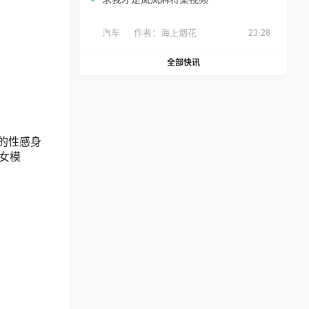
汽车
作者：
海上烟花
23:28
全部快讯
的性感身
女模