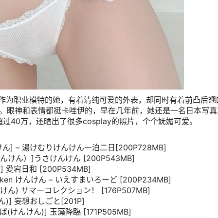
作为职业模特的她，有着清纯可爱的外表，却同时有着前凸后翘
照。眼神和表情都挺卡哇伊的，早在几年前，她还是一名日本写真
过40万，还晒出了很多cosplay的照片，个个妩媚可爱。
ん] – 湯けむりけんけん一泊二日[200P728MB]
（けんけん）]うさけんけん [200P543MB]
ん] 愛宕日和 [200P534MB]
 Kenken けんけん – いえすまいろーど [200P234MB]
けんけん) サマーコレクション！ [176P507MB]
ん)] 妄想おしごと[201P]
んぱ(けんけん)] 玉藻降臨 [171P505MB]