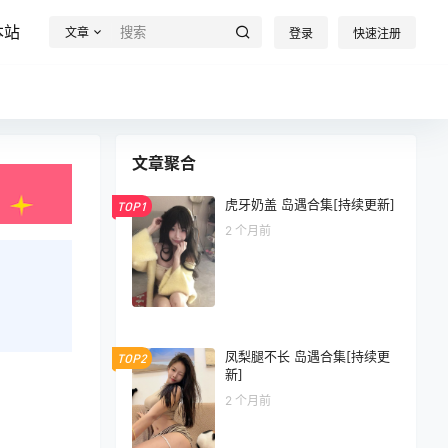
本站
文章
登录
快速注册
文章聚合
虎牙奶盖 岛遇合集[持续更新]
TOP1
2 个月前
凤梨腿不长 岛遇合集[持续更
TOP2
新]
2 个月前