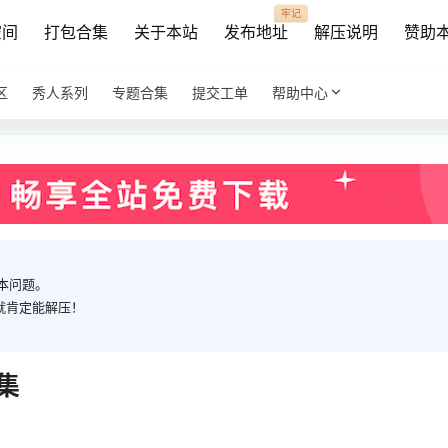
牢记
空间
打包合集
关于本站
发布地址
解压说明
赞助
区
秀人系列
专题合集
提交工单
帮助中心
本问题。
就肯定能解压！
全集