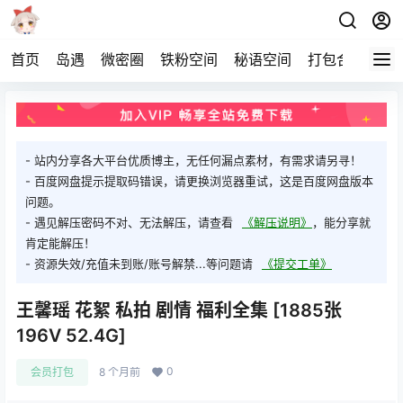
首页
岛遇
微密圈
铁粉空间
秘语空间
打包合集
关
- 站内分享各大平台优质博主，无任何漏点素材，有需求请另寻！
- 百度网盘提示提取码错误，请更换浏览器重试，这是百度网盘版本
问题。
- 遇见解压密码不对、无法解压，请查看
《解压说明》
，能分享就
肯定能解压！
- 资源失效/充值未到账/账号解禁...等问题请
《提交工单》
王馨瑶 花絮 私拍 剧情 福利全集 [1885张
196V 52.4G]
0
会员打包
8 个月前