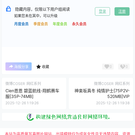
隐藏内容，仅限以下用户组阅读
登录
注册
如果您未在其中，可以升级
月度会员
季度会员
年度会员
永久会员
0
0
海报分享
收藏
微博COSER
网红系列
微博COSER
网红系列
Cien恩恩 碧蓝航线-翔鹤赛车
神楽坂真冬 纯情护士[75P2V-
服[35P-74MB]
520MB]VIP
2025-12-26 1:19:26
2025-12-26 1:19:38
本站为高质量写真图片网站，出境模特均为成年女性且无违禁内容，资源