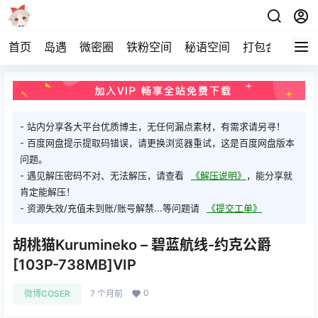
首页
岛遇
微密圈
铁粉空间
秘语空间
打包合集
关
- 站内分享各大平台优质博主，无任何漏点素材，有需求请另寻！
- 百度网盘提示提取码错误，请更换浏览器重试，这是百度网盘版本
问题。
- 遇见解压密码不对、无法解压，请查看
《解压说明》
，能分享就
肯定能解压！
- 资源失效/充值未到账/账号解禁...等问题请
《提交工单》
胡桃猫Kurumineko – 碧蓝航线-约克公爵
[103P-738MB]VIP
0
微博COSER
7 个月前