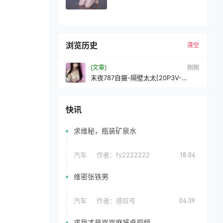
浏览历史
清空
[文章]
刚刚
末夜787自摄-隔壁太太[20P3V-
191MB]VIP
快讯
求维秘，瓶装矿泉水
汽车
作者：
fy2222222
18:04
维密张铁男
汽车
作者：
感叹号
04:39
求我才是岚岚麻将桌视频