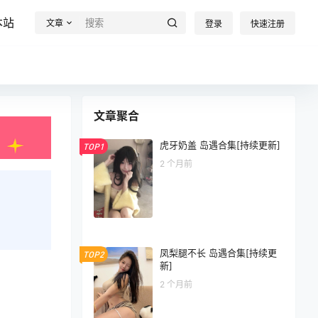
本站
文章
登录
快速注册
文章聚合
虎牙奶盖 岛遇合集[持续更新]
TOP1
2 个月前
凤梨腿不长 岛遇合集[持续更
TOP2
新]
2 个月前