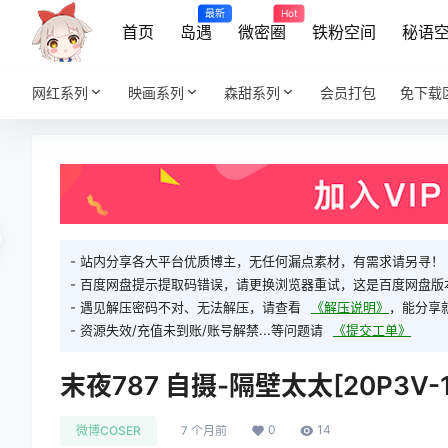
最新
Hot
首页
岛遇
微密圈
铁粉空间
秘语
网红系列
映画系列
森甜系列
会员打包
免下载
- 站内分享各大平台优质博主，无任何漏点素材，有需求请另寻！
- 百度网盘提示提取码错误，请更换浏览器重试，这是百度网盘版
- 遇见解压密码不对、无法解压，请查看
《解压说明》
，能分享
- 资源失效/充值未到账/账号解禁...等问题请
《提交工单》
末夜787 自摄-隔壁太太[20P3V-1
0
14
微博COSER
7 个月前