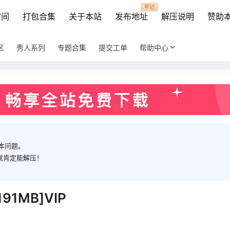
牢记
空间
打包合集
关于本站
发布地址
解压说明
赞助
区
秀人系列
专题合集
提交工单
帮助中心
本问题。
就肯定能解压！
91MB]VIP