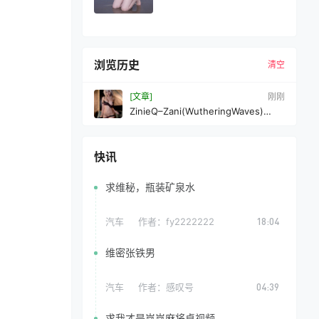
浏览历史
清空
[文章]
刚刚
ZinieQ–Zani(WutheringWaves)
[49P10V-2.68GB]VIP
快讯
求维秘，瓶装矿泉水
汽车
作者：
fy2222222
18:04
维密张铁男
汽车
作者：
感叹号
04:39
求我才是岚岚麻将桌视频