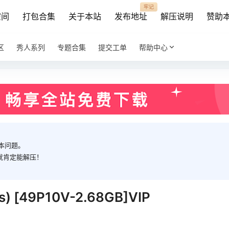
牢记
空间
打包合集
关于本站
发布地址
解压说明
赞助
区
秀人系列
专题合集
提交工单
帮助中心
本问题。
就肯定能解压！
es) [49P10V-2.68GB]VIP