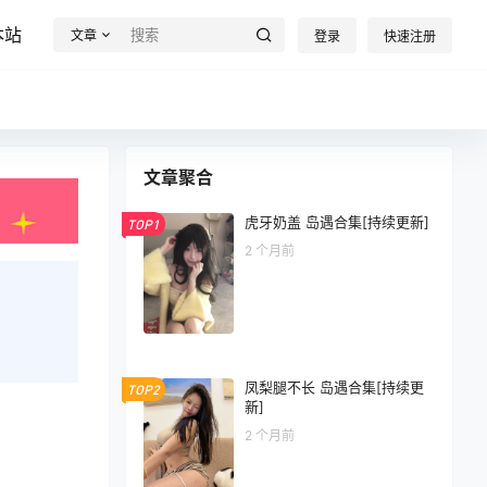
本站
文章
登录
快速注册
文章聚合
虎牙奶盖 岛遇合集[持续更新]
TOP1
2 个月前
凤梨腿不长 岛遇合集[持续更
TOP2
新]
2 个月前