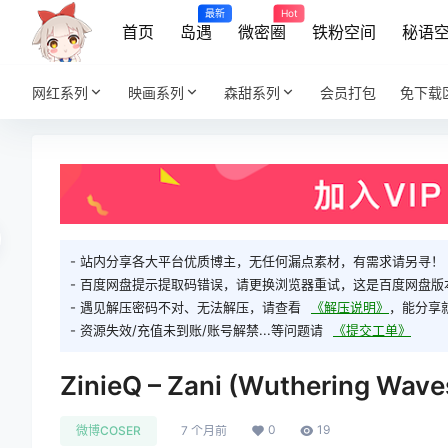
最新
Hot
首页
岛遇
微密圈
铁粉空间
秘语
网红系列
映画系列
森甜系列
会员打包
免下载
- 站内分享各大平台优质博主，无任何漏点素材，有需求请另寻！
- 百度网盘提示提取码错误，请更换浏览器重试，这是百度网盘版
- 遇见解压密码不对、无法解压，请查看
《解压说明》
，能分享
- 资源失效/充值未到账/账号解禁...等问题请
《提交工单》
ZinieQ – Zani (Wuthering Wav
0
19
微博COSER
7 个月前