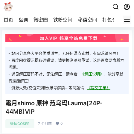
首页
岛遇
微密圈
铁粉空间
秘语空间
打包合集
关
- 站内分享各大平台优质博主，无任何漏点素材，有需求请另寻！
- 百度网盘提示提取码错误，请更换浏览器重试，这是百度网盘版本
问题。
- 遇见解压密码不对、无法解压，请查看
《解压说明》
，能分享就
肯定能解压！
- 资源失效/充值未到账/账号解禁...等问题请
《提交工单》
霜月shimo 原神 菈乌玛Lauma[24P-
44MB]VIP
0
微博COSER
7 个月前