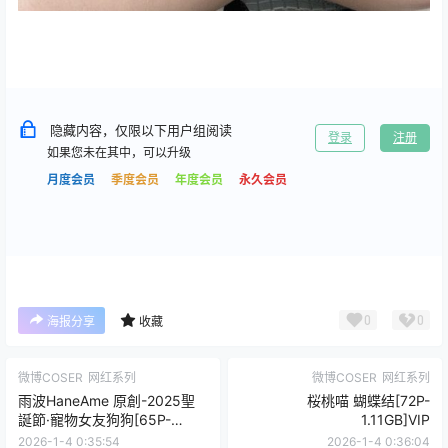
隐藏内容，仅限以下用户组阅读
登录
注册
如果您未在其中，可以升级
月度会员
季度会员
年度会员
永久会员
0
0
海报分享
收藏
微博COSER
网红系列
微博COSER
网红系列
雨波HaneAme 原創-2025聖
桜桃喵 蝴蝶结[72P-
誕節·寵物女友狗狗[65P-
1.11GB]VIP
442MB]
2026-1-4 0:35:54
2026-1-4 0:36:04