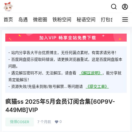
首页
岛遇
微密圈
铁粉空间
秘语空间
打包合集
关
- 站内分享各大平台优质博主，无任何漏点素材，有需求请另寻！
- 百度网盘提示提取码错误，请更换浏览器重试，这是百度网盘版本
问题。
- 遇见解压密码不对、无法解压，请查看
《解压说明》
，能分享就
肯定能解压！
- 资源失效/充值未到账/账号解禁...等问题请
《提交工单》
疯猫ss 2025年5月会员订阅合集[60P9V-
449MB]VIP
0
微博COSER
7 个月前